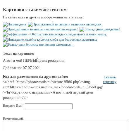
Картинки с таким же текстом
:
На сайте есть и другие изображения на эту тему:
Текст на картинке:
А вот и мой ПЕРВЫЙ день рождения!
Добавлено: 07.07.2021
Код для размещения на другом сайте:
Скачать
<a href='https://photowords.ru/picture-9560.php'><img
картинку
src='https://photowords.ru/pics_max/photowords_ru_9560.jpg'
><br>Картинки с надписями - А вот и мой первый день
рождения!</a>
Введите Имя:
Комментарий: