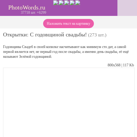
PhotoWords.ru
37718 шт. +6299
Наложить текст на картинку
Открытки: С годовщиной свадьбы!
(273 шт.)
Годовщины Свадеб в своей копилке насчитывают как минимум сто дат, а самой
первой является нет, не первый год после свадьбы, а именно день свадьбы, её ещё
называют Зелёной годовщиной.
800х568 | 117 Kb