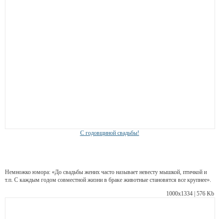
С годовщиной свадьбы!
Немножко юмора: «До свадьбы жених часто называет невесту мышкой, птичкой и
т.п. С каждым годом совместной жизни в браке животные становятся все крупнее».
1000х1334 | 576 Kb