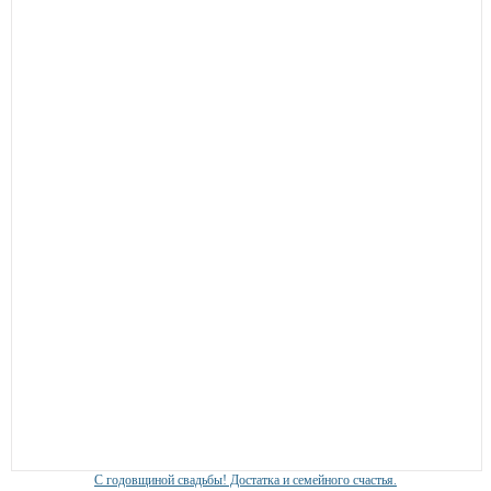
С годовщиной свадьбы! Достатка и семейного счастья.