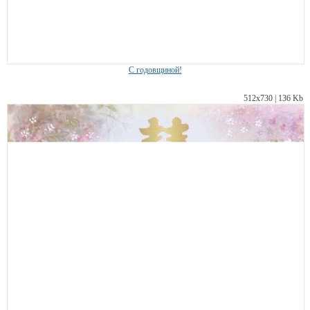
С годовщиной!
512х730 | 136 Kb