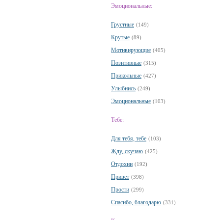
Эмоциональные:
Грустные
(149)
Крутые
(89)
Мотивирующие
(405)
Позитивные
(315)
Прикольные
(427)
Улыбнись
(249)
Эмоциональные
(103)
Тебе:
Для тебя, тебе
(103)
Жду, скучаю
(425)
Отдохни
(192)
Привет
(398)
Прости
(299)
Спасибо, благодарю
(331)