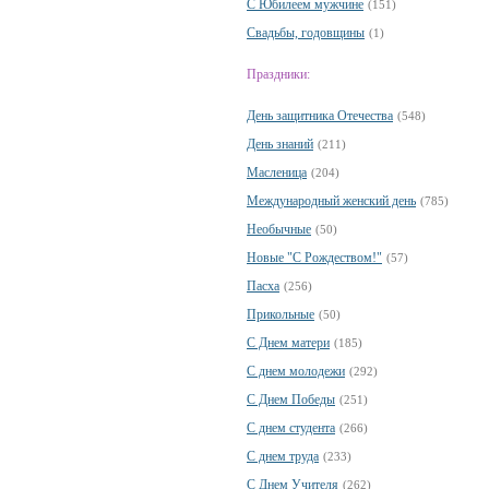
С Юбилеем мужчине
(151)
Свадьбы, годовщины
(1)
Праздники:
День защитника Отечества
(548)
День знаний
(211)
Масленица
(204)
Международный женский день
(785)
Необычные
(50)
Новые "С Рождеством!"
(57)
Пасха
(256)
Прикольные
(50)
С Днем матери
(185)
С днем молодежи
(292)
С Днем Победы
(251)
С днем студента
(266)
С днем труда
(233)
С Днем Учителя
(262)