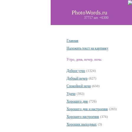
PhotoWords.ru
37717 шт. +6300
Главная
Наложить текст на картинку
Утро, день, вечер, ночь:
Доброе утро
(1324)
Добрый вечер
(627)
Спокойной ночи
(650)
Удачи
(392)
Хорошего дня
(726)
Хорошего дня и настроения
(283)
Хорошего настроения
(376)
Хороших выходных
(3)