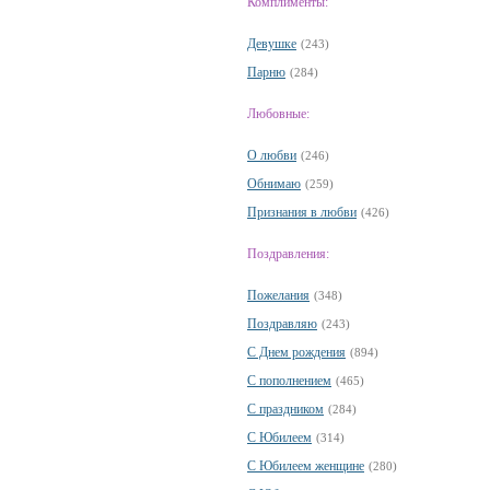
Комплименты:
Девушке
(243)
Парню
(284)
Любовные:
О любви
(246)
Обнимаю
(259)
Признания в любви
(426)
Поздравления:
Пожелания
(348)
Поздравляю
(243)
С Днем рождения
(894)
С пополнением
(465)
С праздником
(284)
С Юбилеем
(314)
С Юбилеем женщине
(280)