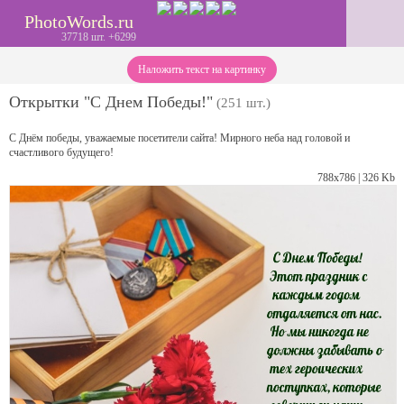
PhotoWords.ru
37718 шт. +6299
Наложить текст на картинку
Открытки "С Днем Победы!"
(251 шт.)
С Днём победы, уважаемые посетители сайта! Мирного неба над головой и
счастливого будущего!
788х786 | 326 Kb