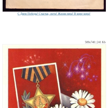
С Днем Победы! Счастья, света! Жизни пира! В мире мира!
509х740 | 241 Kb