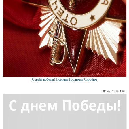
С днём победы! Помним Гордимся Скорбим
584х674 | 163 Kb