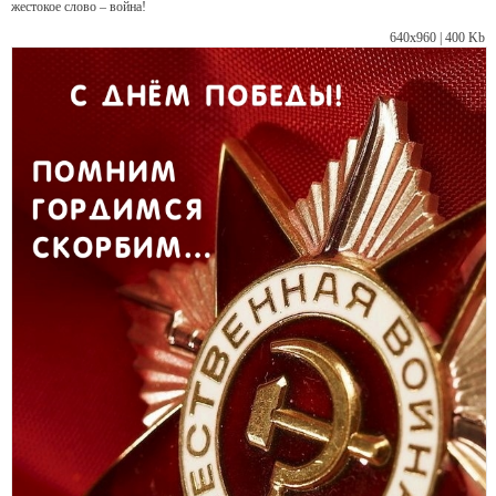
жестокое слово – война!
640х960 | 400 Kb