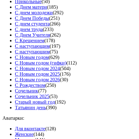
Прикольные
(50)
С Днем матери
(185)
С днем молодежи
(292)
С Днем Победы
(251)
С днем студента
(266)
С днем труда
(233)
С Днем Учителя
(262)
С Крещением
(178)
С наступающим
(197)
С наступающим
(75)
С Новым годом
(629)
С Новым годом (гифки)
(112)
С Новым годом 2024
(504)
С Новым годом 2025
(176)
С Новым годом 2026
(30)
С Рождеством
(250)
Сочельник
(77)
Сочельник 2025
(53)
Старый новый год
(192)
Татьянин день
(390)
Аватарки:
Для вконтакте
(128)
Женские
(144)