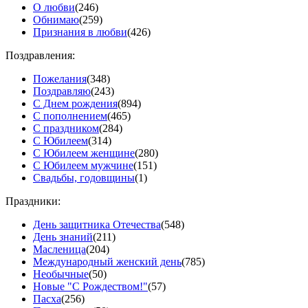
О любви
(246)
Обнимаю
(259)
Признания в любви
(426)
Поздравления:
Пожелания
(348)
Поздравляю
(243)
С Днем рождения
(894)
С пополнением
(465)
С праздником
(284)
С Юбилеем
(314)
С Юбилеем женщине
(280)
С Юбилеем мужчине
(151)
Свадьбы, годовщины
(1)
Праздники:
День защитника Отечества
(548)
День знаний
(211)
Масленица
(204)
Международный женский день
(785)
Необычные
(50)
Новые "С Рождеством!"
(57)
Пасха
(256)