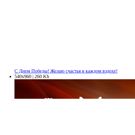
С Днем Победы! Желаю счастья в каждом вздохе!
540х960 | 260 Kb