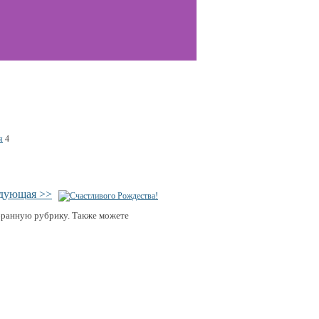
я
4
дующая >>
бранную рубрику. Также можете