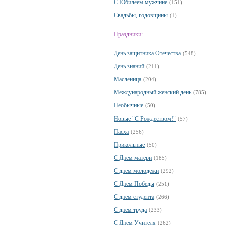
С Юбилеем мужчине
(151)
Свадьбы, годовщины
(1)
Праздники:
День защитника Отечества
(548)
День знаний
(211)
Масленица
(204)
Международный женский день
(785)
Необычные
(50)
Новые "С Рождеством!"
(57)
Пасха
(256)
Прикольные
(50)
С Днем матери
(185)
С днем молодежи
(292)
С Днем Победы
(251)
С днем студента
(266)
С днем труда
(233)
С Днем Учителя
(262)