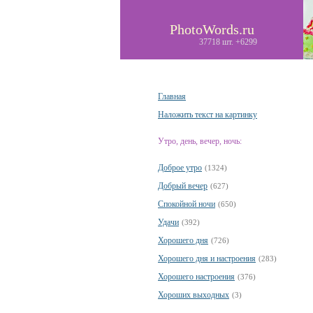
PhotoWords.ru
37718 шт. +6299
Главная
Наложить текст на картинку
Утро, день, вечер, ночь:
Доброе утро
(1324)
Добрый вечер
(627)
Спокойной ночи
(650)
Удачи
(392)
Хорошего дня
(726)
Хорошего дня и настроения
(283)
Хорошего настроения
(376)
Хороших выходных
(3)