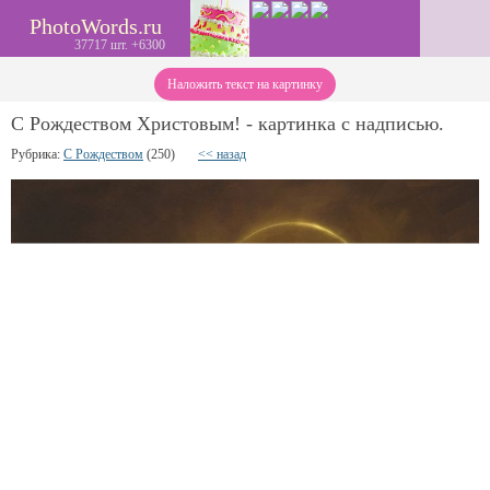
PhotoWords.ru
37717 шт. +6300
Наложить текст на картинку
С Рождеством Христовым! - картинка с надписью.
Рубрика:
С Рождеством
(250)
<< назад