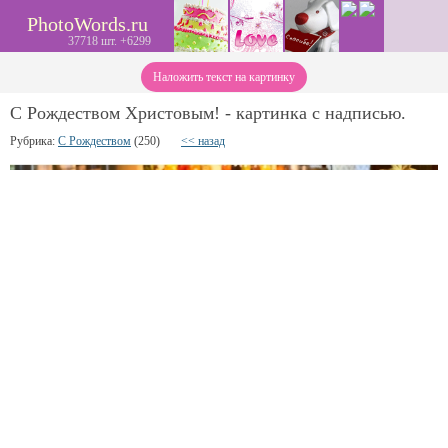
PhotoWords.ru
37718 шт. +6299
Наложить текст на картинку
С Рождеством Христовым! - картинка с надписью.
Рубрика:
С Рождеством
(250)
<< назад