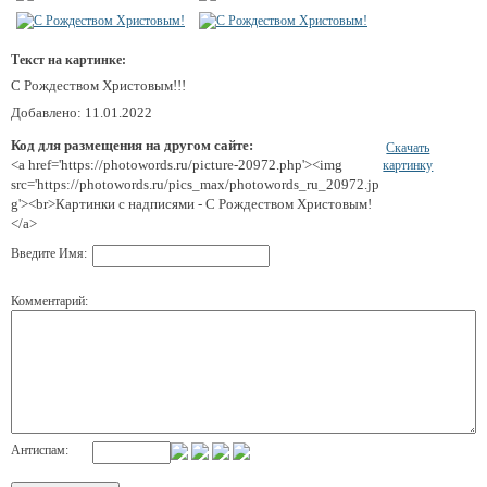
Текст на картинке:
С Рождеством Христовым!!!
Добавлено: 11.01.2022
Код для размещения на другом сайте:
Скачать
<a href='https://photowords.ru/picture-20972.php'><img
картинку
src='https://photowords.ru/pics_max/photowords_ru_20972.jp
g'><br>Картинки с надписями - С Рождеством Христовым!
</a>
Введите Имя:
Комментарий:
Антиспам: