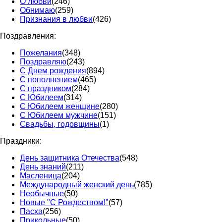
О любви
(246)
Обнимаю
(259)
Признания в любви
(426)
Поздравления:
Пожелания
(348)
Поздравляю
(243)
С Днем рождения
(894)
С пополнением
(465)
С праздником
(284)
С Юбилеем
(314)
С Юбилеем женщине
(280)
С Юбилеем мужчине
(151)
Свадьбы, годовщины
(1)
Праздники:
День защитника Отечества
(548)
День знаний
(211)
Масленица
(204)
Международный женский день
(785)
Необычные
(50)
Новые "С Рождеством!"
(57)
Пасха
(256)
Прикольные
(50)