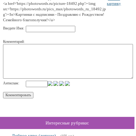
<a href='https://photowords.ru/picture-18492.php'><img
картинку
src='https://photowords.ru/pics_max/photowords_ru_18492.jp
g'><br>Картинки с надписями - Поздравляю с Рождеством!
Семейного благополучия!</a>
Введите Имя:
Комментарий:
Антиспам:
Интересные рубрики:
Доброе утро (летние)