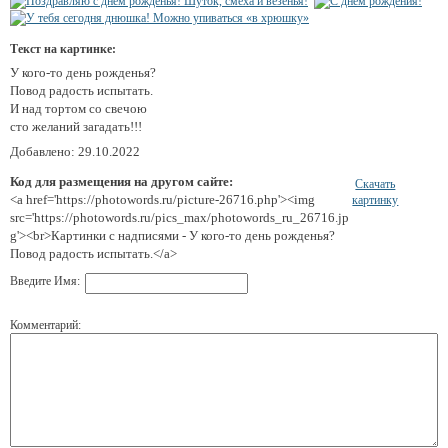
Текст на картинке:
У кого-то день рожденья?
Повод радость испытать.
И над тортом со свечою
сто желаний загадать!!!
Добавлено: 29.10.2022
Код для размещения на другом сайте:
Скачать
<a href='https://photowords.ru/picture-26716.php'><img
картинку
src='https://photowords.ru/pics_max/photowords_ru_26716.jp
g'><br>Картинки с надписями - У кого-то день рожденья?
Повод радость испытать.</a>
Введите Имя:
Комментарий: