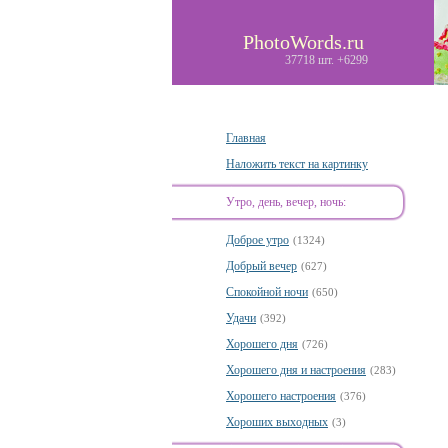
PhotoWords.ru
37718 шт. +6299
Главная
Наложить текст на картинку
Утро, день, вечер, ночь:
Доброе утро
(1324)
Добрый вечер
(627)
Спокойной ночи
(650)
Удачи
(392)
Хорошего дня
(726)
Хорошего дня и настроения
(283)
Хорошего настроения
(376)
Хороших выходных
(3)