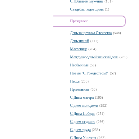
С Юбилеем мужчине
(151)
Свадьбы, годовщины
(1)
Праздники:
День защитника Отечества
(548)
День знаний
(211)
Масленица
(204)
Международный женский день
(785)
Необычные
(50)
Новые "С Рождеством!"
(57)
Пасха
(256)
Прикольные
(50)
С Днем матери
(185)
С днем молодежи
(292)
С Днем Победы
(251)
С днем студента
(266)
С днем труда
(233)
С Днем Учителя
(262)