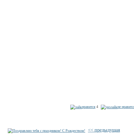
нравится
4
не нравитс
<< предыдущая