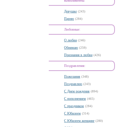
Комплименты:
Девушке
(243)
Парню
(284)
Любовные:
О любви
(246)
Обнимаю
(259)
Признания в любви
(426)
Поздравления:
Пожелания
(348)
Поздравляю
(243)
С Днем рождения
(894)
С пополнением
(465)
С праздником
(284)
С Юбилеем
(314)
С Юбилеем женщине
(280)