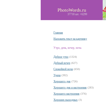
PhotoWords.ru
37718 шт. +6299
Главная
Наложить текст на картинку
Утро, день, вечер, ночь:
Доброе утро
(1324)
Добрый вечер
(627)
Спокойной ночи
(650)
Удачи
(392)
Хорошего дня
(726)
Хорошего дня и настроения
(283)
Хорошего настроения
(376)
Хороших выходных
(3)