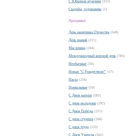
С Юбилеем мужчине
(151)
Свадьбы, годовщины
(1)
Праздники:
День защитника Отечества
(548)
День знаний
(211)
Масленица
(204)
Международный женский день
(785)
Необычные
(50)
Новые "С Рождеством!"
(57)
Пасха
(256)
Прикольные
(50)
С Днем матери
(185)
С днем молодежи
(292)
С Днем Победы
(251)
С днем студента
(266)
С днем труда
(233)
С Днем Учителя
(262)