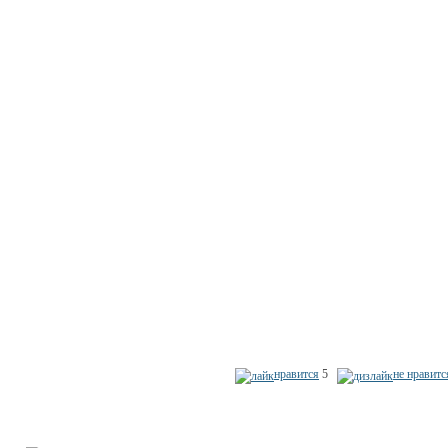
нравится
5
не нравитс