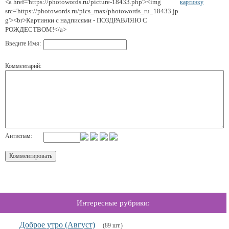
<a href='https://photowords.ru/picture-18433.php'><img
картинку
src='https://photowords.ru/pics_max/photowords_ru_18433.jp
g'><br>Картинки с надписями - ПОЗДРАВЛЯЮ С
РОЖДЕСТВОМ!</a>
Введите Имя:
Комментарий:
Антиспам:
Интересные рубрики:
Доброе утро (Август)
(89 шт.)