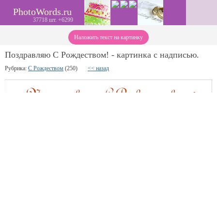
PhotoWords.ru
37718 шт. +6299
Наложить текст на картинку
Поздравляю С Рождеством! - картинка с надписью.
Рубрика:
С Рождеством
(250)
<< назад